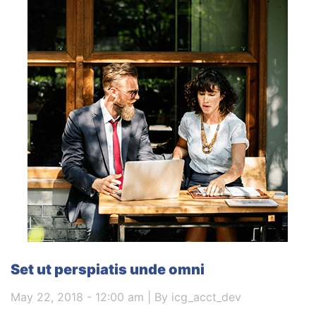
Set ut perspiatis unde omni
May 22, 2018 - 12:00 am | By icg_acct_dev